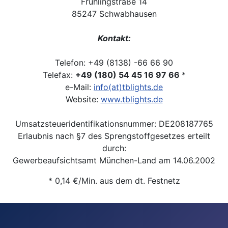
Frühlingstraße 14
85247 Schwabhausen
Kontakt:
Telefon: +49 (8138) -66 66 90
Telefax:
+49 (180) 54 45 16 97 66
*
e-Mail:
info(at)tblights.de
Website:
www.tblights.de
Umsatzsteueridentifikationsnummer: DE208187765
Erlaubnis nach §7 des Sprengstoffgesetzes erteilt
durch:
Gewerbeaufsichtsamt München-Land am 14.06.2002
* 0,14 €/Min. aus dem dt. Festnetz